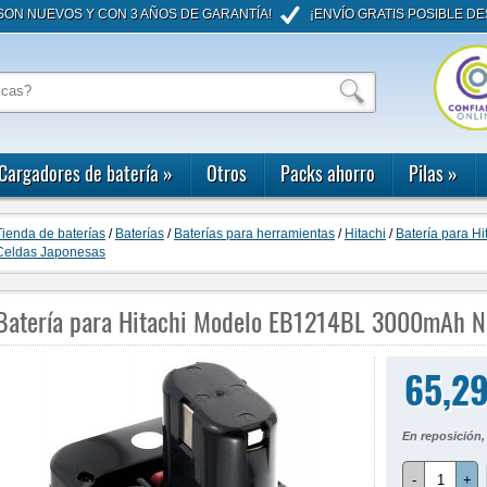
ON NUEVOS Y CON 3 AÑOS DE GARANTÍA!
¡ENVÍO GRATIS POSIBLE DE
Cargadores de batería
»
Otros
Packs ahorro
Pilas
»
Tienda de baterías
/
Baterías
/
Baterías para herramientas
/
Hitachi
/
Batería para 
Celdas Japonesas
Batería para Hitachi Modelo EB1214BL 3000mAh N
65,29
En reposición,
-
+