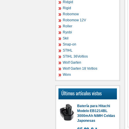
Ridgid
Rigid
Robomow
Robomow 12V
Roller
Ryobi
Skil
Snap-on
STIHL
STIHL 36Voltios
Wolf Garten
Wolf Garten 18 Voltios
Worx
Últimos artículos vistos
Batería para Hitachi
Modelo EB1214BL
3000mAh NiMH Celdas
Japonesas