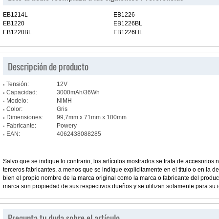
EB1214L
EB1226
EB1220
EB1226BL
EB1220BL
EB1226HL
Descripción de producto
Tensión:
12V
Capacidad:
3000mAh/36Wh
Modelo:
NiMH
Color:
Gris
Dimensiones:
99,7mm x 71mm x 100mm
Fabricante:
Powery
EAN:
4062438088285
Salvo que se indique lo contrario, los artículos mostrados se trata de accesorios n
terceros fabricantes, a menos que se indique explícitamente en el título o en la des
bien el propio nombre de la marca original como la marca o fabricante del prod
marca son propiedad de sus respectivos dueños y se utilizan solamente para su i
Pregunta tu duda sobre el artículo.