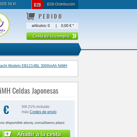
B2B
SDE 50 €!
B2B-Distribución
PEDIDO
artículos:
0
|
0,00 €
*
Hitachi Modelo EB1214BL 3000mAh NiMH
iMH Celdas Japonesas
 €
IVA 21% incluido
más
Costes de envío
 no disponible ahora, consúltanos plazo
Añadir a la cesta