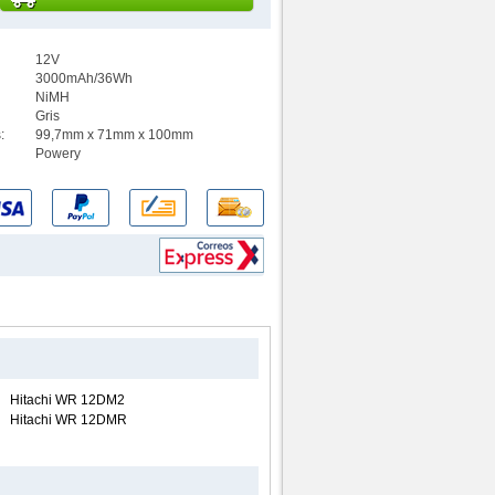
12V
3000mAh/36Wh
NiMH
Gris
:
99,7mm x 71mm x 100mm
Powery
Hitachi WR 12DM2
Hitachi WR 12DMR