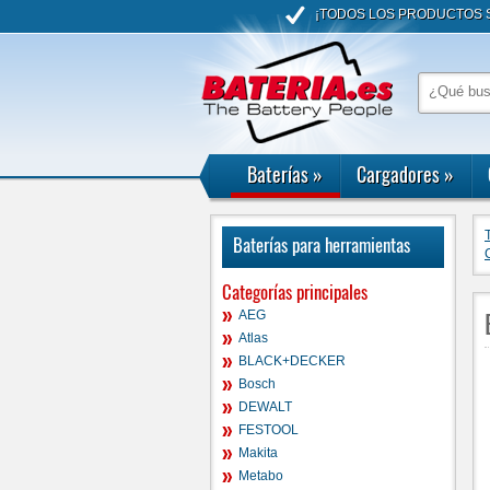
¡TODOS LOS PRODUCTOS S
Baterías
»
Cargadores
»
Baterías para herramientas
Categorías principales
AEG
Atlas
BLACK+DECKER
Bosch
DEWALT
FESTOOL
Makita
Metabo