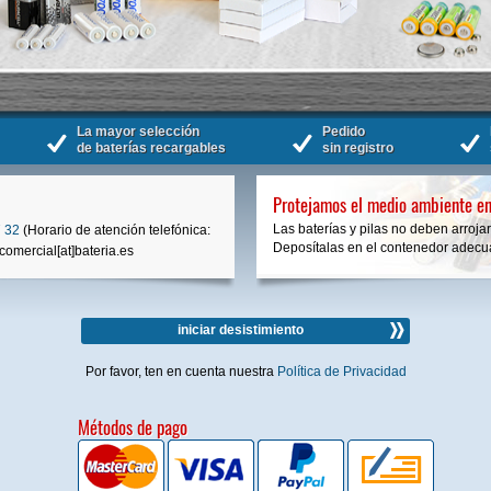
La mayor selección
Pedido
de baterías recargables
sin registro
Protejamos el medio ambiente en
Las baterías y pilas no deben arrojar
 32
(Horario de atención telefónica:
Deposítalas en el contenedor adecua
comercial[at]bateria.es
iniciar desistimiento
Por favor, ten en cuenta nuestra
Política de Privacidad
Métodos de pago