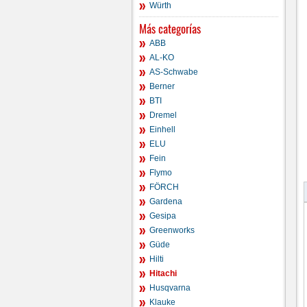
Würth
Más categorías
ABB
AL-KO
AS-Schwabe
Berner
BTI
Dremel
Einhell
ELU
Fein
Flymo
FÖRCH
Gardena
Gesipa
Greenworks
Güde
Hilti
Hitachi
Husqvarna
Klauke