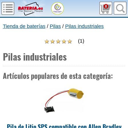
0
Tienda de baterías
/
Pilas
/
Pilas industriales
(
1
)
Pilas industriales
Artículos populares de esta categoría:
Pila de Litio SPS compatible con Allen Bradley