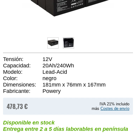
Tensión:
12V
Capacidad:
20Ah/240Wh
Modelo:
Lead-Acid
Color:
negro
Dimensiones:
181mm x 76mm x 167mm
Fabricante:
Powery
478,73 €
IVA 21% incluido
más
Costes de envío
Disponible en stock
Entrega entre 2 a 5 días laborables en península