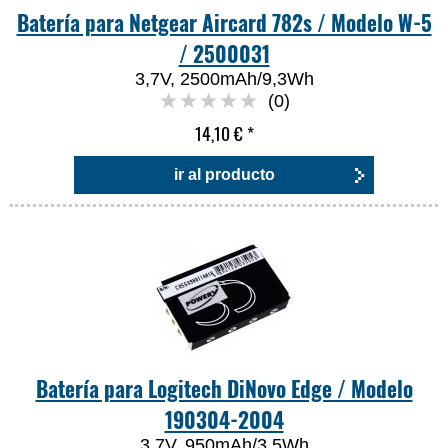
Batería para Netgear Aircard 782s / Modelo W-5
/ 2500031
3,7V, 2500mAh/9,3Wh
(0)
14,10 €
*
ir al producto
Batería para Logitech DiNovo Edge / Modelo
190304-2004
3,7V, 950mAh/3,5Wh