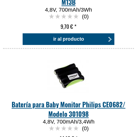
M13B
4,8V, 700mAh/3Wh
(0)
9,70 €
*
ir al producto
Batería para Baby Monitor Philips CE0682/
Modelo 301098
4,8V, 700mAh/3,4Wh
(0)