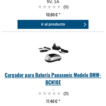
5V, 1A
(0)
10,80 €
*
ir al producto
Cargador para Batería Panasonic Modelo DMW-
BCN10E
,
(0)
17,40 €
*