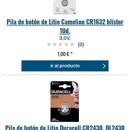
Pila de botón de Litio Camelion CR1632 blíster
1Ud.
3,0V,
(0)
1,00 €
*
ir al producto
Pila de botón de Litio Duracell CR2430, DL2430