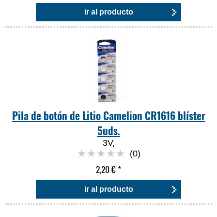
ir al producto
Pila de botón de Litio Camelion CR1616 blíster
5uds.
3V,
(0)
2,20 €
*
ir al producto