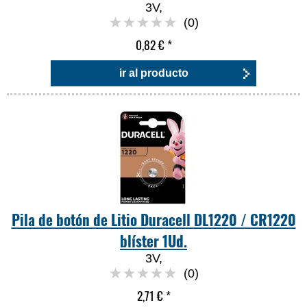
3V,
(0)
0,82 €
*
ir al producto
Pila de botón de Litio Duracell DL1220 / CR1220
blíster 1Ud.
3V,
(0)
2,71 €
*