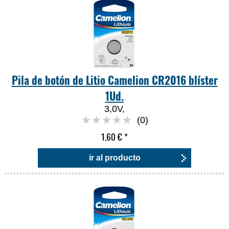
Pila de botón de Litio Camelion CR2016 blíster
1Ud.
3,0V,
(0)
1,60 €
*
ir al producto