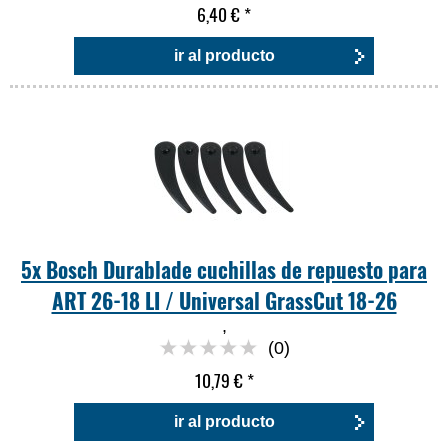
6,40 €
*
ir al producto
5x Bosch Durablade cuchillas de repuesto para
ART 26-18 LI / Universal GrassCut 18-26
,
(0)
10,79 €
*
ir al producto