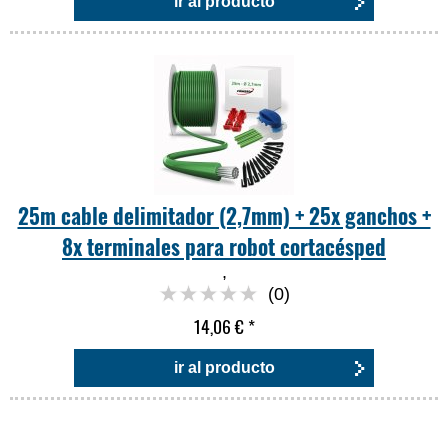
ir al producto
25m cable delimitador (2,7mm) + 25x ganchos +
8x terminales para robot cortacésped
,
(0)
14,06 €
*
ir al producto