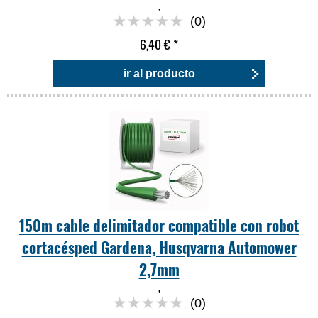
,
(0)
6,40 €
*
ir al producto
150m cable delimitador compatible con robot
cortacésped Gardena, Husqvarna Automower
2,7mm
,
(0)