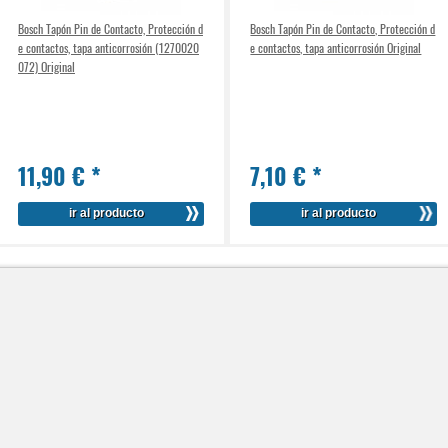
Bosch Tapón Pin de Contacto, Protección d
Bosch Tapón Pin de Contacto, Protección d
e contactos, tapa anticorrosión (1270020
e contactos, tapa anticorrosión Original
072) Original
11,90 €
*
7,10 €
*
ir al producto
ir al producto