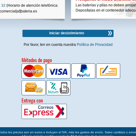
Las baterías y pilas no deben arrojar
 32
(Horario de atención telefónica:
Deposítalas en el contenedor adecua
comercial[at]bateria.es
iniciar desistimiento
Por favor, ten en cuenta nuestra
Política de Privacidad
Métodos de pago
Entrega con
Todos los precios son en euros e incluyen el IVA, más los gastos de envío. Salvo cambios o error