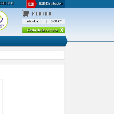
B2B
SDE 50 €!
B2B-Distribución
PEDIDO
artículos:
0
|
0,00 €
*