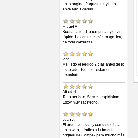
en la pagina. Paquete muy bien
envalado. Gracias.
Miguel Á.:
Buena calidad, buen precio y envío
rápido. La comunicación magnífica,
de toda confianza.
jose l.:
Me llegó el pedido 2 días antes de lo
esperado. Todo correctamente
embalado
Alfred N.:
Todo perfecto. Servicio rapidisimo.
Estoy muy satisfecho.
Juan J.:
El producto es tal y como se ofrece
en la web, idéntico a la batería
original de Compex pero mucho más