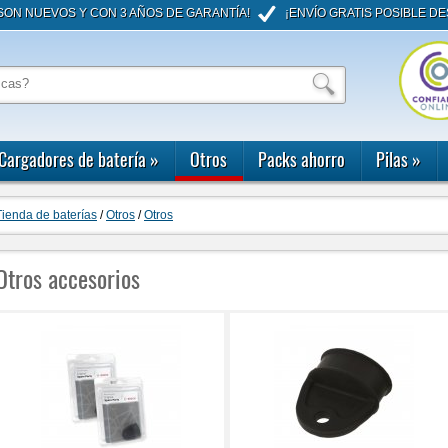
ON NUEVOS Y CON 3 AÑOS DE GARANTÍA!
¡ENVÍO GRATIS POSIBLE DE
Cargadores de batería
»
Otros
Packs ahorro
Pilas
»
Tienda de baterías
/
Otros
/
Otros
Otros accesorios