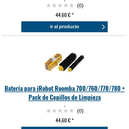
(0)
44,60 €
*
ir al producto
Batería para iRobot Roomba 700/760/770/780 +
Pack de Cepillos de Limpieza
,
(0)
44,60 €
*