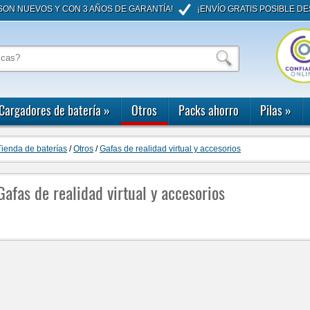
ON NUEVOS Y CON 3 AÑOS DE GARANTÍA!
¡ENVÍO GRATIS POSIBLE DE
Cargadores de batería
»
Otros
Packs ahorro
Pilas
»
Tienda de baterías
/
Otros
/
Gafas de realidad virtual y accesorios
Gafas de realidad virtual y accesorios