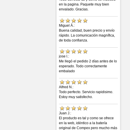
en la pagina. Paquete muy bien
envalado. Gracias.
Miguel Á.:
Buena calidad, buen precio y envío
rápido. La comunicación magnífica,
de toda confianza.
jose l.:
Me llegó el pedido 2 días antes de lo
esperado. Todo correctamente
embalado
Alfred N.:
Todo perfecto. Servicio rapidisimo.
Estoy muy satisfecho.
Juan J.:
El producto es tal y como se ofrece
en la web, idéntico a la batería
original de Compex pero mucho más