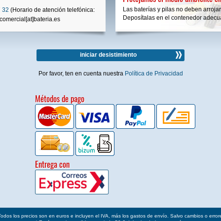
Las baterías y pilas no deben arrojar
 32
(Horario de atención telefónica:
Deposítalas en el contenedor adecua
comercial[at]bateria.es
iniciar desistimiento
Por favor, ten en cuenta nuestra
Política de Privacidad
Métodos de pago
Entrega con
Todos los precios son en euros e incluyen el IVA, más los gastos de envío. Salvo cambios o error