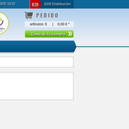
B2B
SDE 50 €!
B2B-Distribución
PEDIDO
artículos:
0
|
0,00 €
*