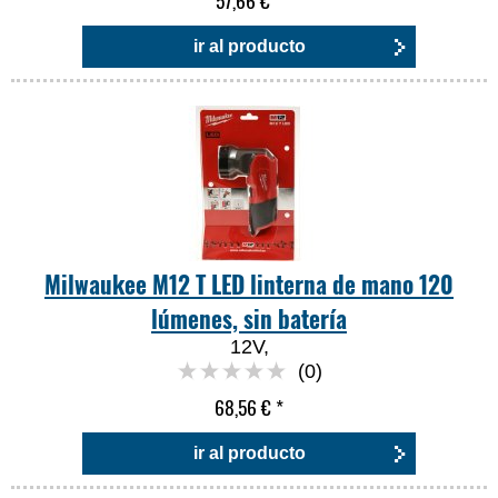
57,66 €
*
ir al producto
Milwaukee M12 T LED linterna de mano 120
lúmenes, sin batería
12V,
(0)
68,56 €
*
ir al producto