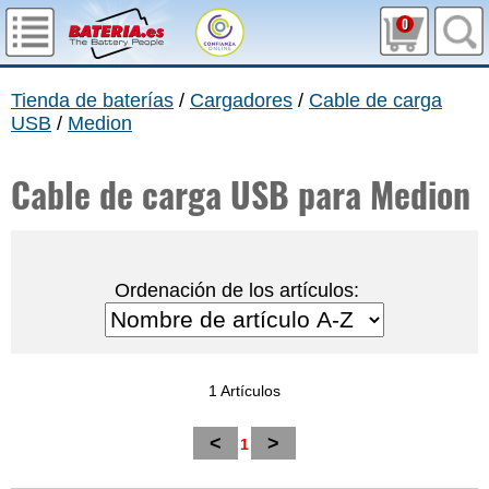
0
Tienda de baterías
/
Cargadores
/
Cable de carga
USB
/
Medion
Cable de carga USB para Medion
Ordenación de los artículos:
1 Artículos
<
>
1