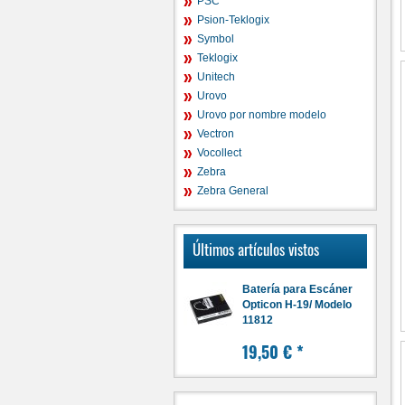
PSC
Psion-Teklogix
Symbol
Teklogix
Unitech
Urovo
Urovo por nombre modelo
Vectron
Vocollect
Zebra
Zebra General
Últimos artículos vistos
Batería para Escáner
Opticon H-19/ Modelo
11812
19,50 €
*