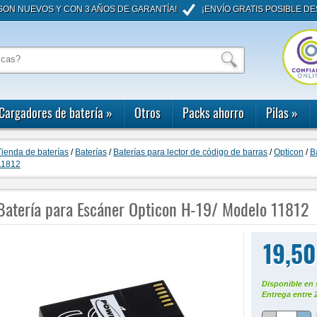
ON NUEVOS Y CON 3 AÑOS DE GARANTÍA!
¡ENVÍO GRATIS POSIBLE DE
Cargadores de batería
»
Otros
Packs ahorro
Pilas
»
Tienda de baterías
/
Baterías
/
Baterías para lector de código de barras
/
Opticon
/
B
11812
Batería para Escáner Opticon H-19/ Modelo 11812
19,50
Disponible en 
Entrega entre 