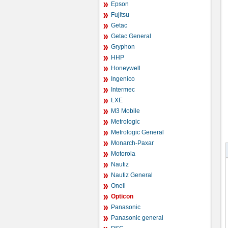
Epson
Fujitsu
Getac
Getac General
Gryphon
HHP
Honeywell
Ingenico
Intermec
LXE
M3 Mobile
Metrologic
Metrologic General
Monarch-Paxar
Motorola
Nautiz
Nautiz General
Oneil
Opticon
Panasonic
Panasonic general