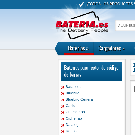
¡TODOS LOS PRODUCTOS S
Baterías
»
Cargadores
»
Baterías para lector de código
de barras
Baracoda
Bluebird
Bluebird General
Casio
Chameleon
Cipherlab
Datalogic
Denso