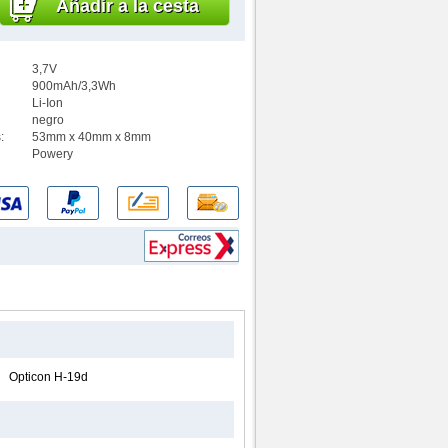
Añadir a la cesta
3,7V
900mAh/3,3Wh
Li-Ion
negro
:
53mm x 40mm x 8mm
Powery
Opticon H-19d