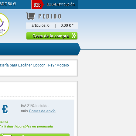
B2B
SDE 50 €!
B2B-Distribución
PEDIDO
artículos:
0
|
0,00 €
*
atería para Escáner Opticon H-19/ Modelo
 €
IVA 21% incluido
más
Costes de envío
stock
2 a 5 días laborables en península