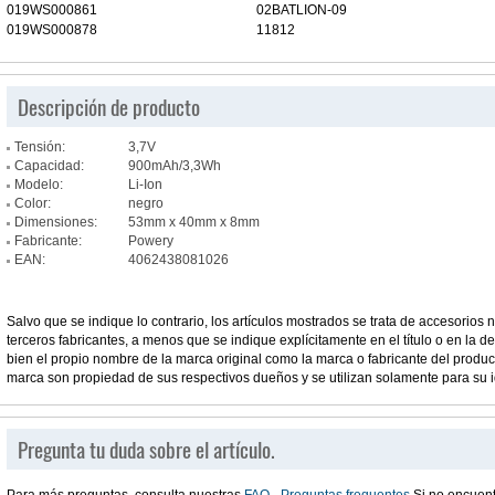
019WS000861
02BATLION-09
019WS000878
11812
Descripción de producto
Tensión:
3,7V
Capacidad:
900mAh/3,3Wh
Modelo:
Li-Ion
Color:
negro
Dimensiones:
53mm x 40mm x 8mm
Fabricante:
Powery
EAN:
4062438081026
Salvo que se indique lo contrario, los artículos mostrados se trata de accesorios n
terceros fabricantes, a menos que se indique explícitamente en el título o en la des
bien el propio nombre de la marca original como la marca o fabricante del prod
marca son propiedad de sus respectivos dueños y se utilizan solamente para su i
Pregunta tu duda sobre el artículo.