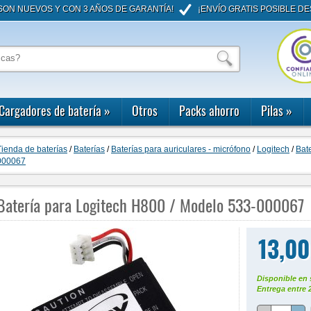
ON NUEVOS Y CON 3 AÑOS DE GARANTÍA!
¡ENVÍO GRATIS POSIBLE DE
Cargadores de batería
»
Otros
Packs ahorro
Pilas
»
Tienda de baterías
/
Baterías
/
Baterías para auriculares - micrófono
/
Logitech
/
Bat
000067
Batería para Logitech H800 / Modelo 533-000067
13,00
Disponible en 
Entrega entre 