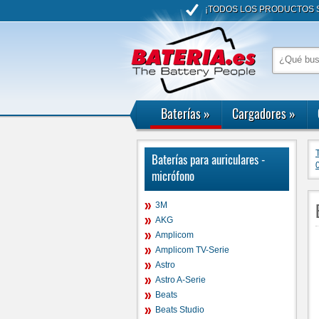
¡TODOS LOS PRODUCTOS S
Baterías
»
Cargadores
»
Baterías para auriculares -
micrófono
3M
AKG
Amplicom
Amplicom TV-Serie
Astro
Astro A-Serie
Beats
Beats Studio