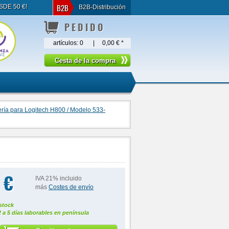
B2B
SDE 50 €!
B2B-Distribución
PEDIDO
artículos:
0
|
0,00 €
*
ería para Logitech H800 / Modelo 533-
 €
IVA 21% incluido
más
Costes de envío
stock
2 a 5 días laborables en península