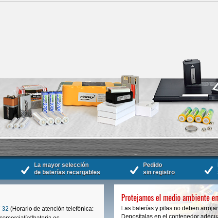
La mayor selección
Pedido
de baterías recargables
sin registro
Protejamos el medio ambiente en
Las baterías y pilas no deben arrojar
 32
(Horario de atención telefónica:
Deposítalas en el contenedor adecua
comercial[at]bateria.es