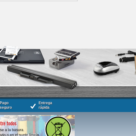
Pago
Entrega
seguro
rápida
tre todos
se a la basura.
do o en el punto limpio.