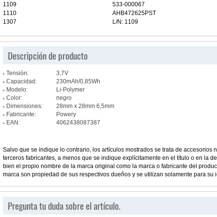
1109
533-000067
1110
AHB472625PST
1307
L/N: 1109
Descripción de producto
Tensión:
3,7V
Capacidad:
230mAh/0,85Wh
Modelo:
Li-Polymer
Color:
negro
Dimensiones:
28mm x 28mm 6,5mm
Fabricante:
Powery
EAN:
4062438087387
Salvo que se indique lo contrario, los artículos mostrados se trata de accesorios n
terceros fabricantes, a menos que se indique explícitamente en el título o en la des
bien el propio nombre de la marca original como la marca o fabricante del prod
marca son propiedad de sus respectivos dueños y se utilizan solamente para su i
Pregunta tu duda sobre el artículo.