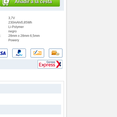
Añadir a la cesta
3,7V
230mAh/0,85Wh
Li-Polymer
negro
:
28mm x 28mm 6,5mm
Powery