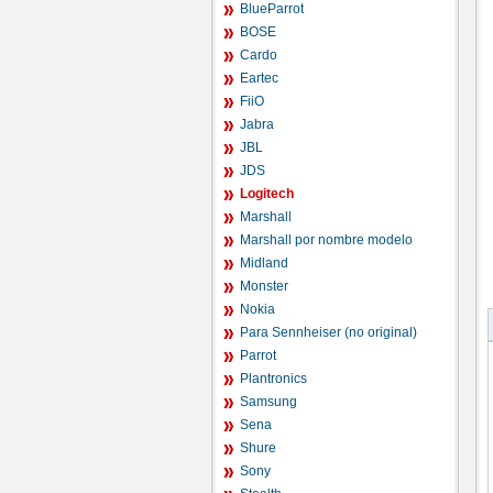
BlueParrot
BOSE
Cardo
Eartec
FiiO
Jabra
JBL
JDS
Logitech
Marshall
Marshall por nombre modelo
Midland
Monster
Nokia
Para Sennheiser (no original)
Parrot
Plantronics
Samsung
Sena
Shure
Sony