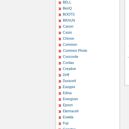
BELL
BenQ
BOOTS
BRAUN
Canon
Casio
Chinon
Common
Common Photo
Concorde
Contax
Creative
Drift
Duracell
Easypix
Edixa
Energizer
Epson
Eternacell
Exakta
Fuji