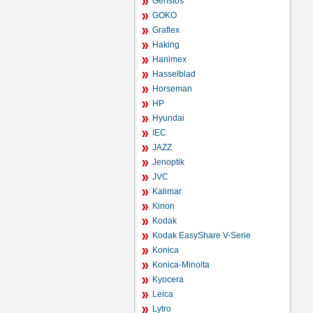
Genstos
GOKO
Graflex
Haking
Hanimex
Hasselblad
Horseman
HP
Hyundai
IEC
JAZZ
Jenoptik
JVC
Kalimar
Kinon
Kodak
Kodak EasyShare V-Serie
Konica
Konica-Minolta
Kyocera
Leica
Lytro