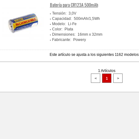
Batería para CR123A 500mAh
Tensión:
3,0V
Capacidad:
500mAh/1,5Wh
Modelo:
Li-Fe
Color:
Plata
Dimensiones:
16mm x 32mm
Fabricante:
Powery
Este artículo se ajusta a los siguientes 1162 modelos
1 Artículos
<
1
>