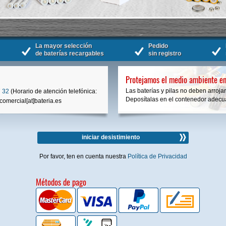
La mayor selección
Pedido
de baterías recargables
sin registro
Protejamos el medio ambiente en
Las baterías y pilas no deben arrojar
 32
(Horario de atención telefónica:
Deposítalas en el contenedor adecua
comercial[at]bateria.es
iniciar desistimiento
Por favor, ten en cuenta nuestra
Política de Privacidad
Métodos de pago