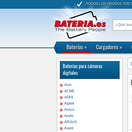
¡TODOS LOS PRODUCTOS S
Baterías
»
Cargadores
»
Baterías para cámaras
digitales
Acer
ACME
AGFA
Aiptek
Ansco
Aosta
ARGUS
Avant