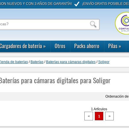
ON NUEVOS Y CON 3 AÑOS DE GARANTÍA!
¡ENVÍO GRATIS POSIBLE DE
Cargadores de batería
»
Otros
Packs ahorro
Pilas
»
Tienda de baterías
/
Baterías
/
Baterías para cámaras digitales
/
Soligor
Baterías para cámaras digitales para Soligor
Ordenación de 
1 Artículos
<
1
>