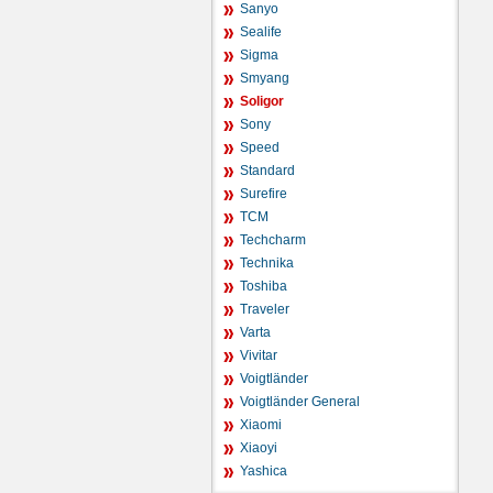
Sanyo
Sealife
Sigma
Smyang
Soligor
Sony
Speed
Standard
Surefire
TCM
Techcharm
Technika
Toshiba
Traveler
Varta
Vivitar
Voigtländer
Voigtländer General
Xiaomi
Xiaoyi
Yashica