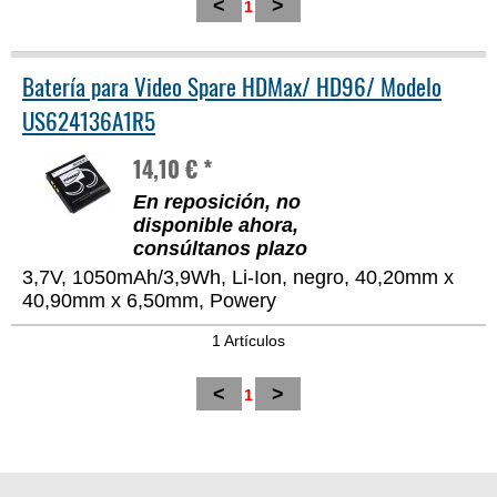
<
>
1
Batería para Video Spare HDMax/ HD96/ Modelo
US624136A1R5
14,10 € *
En reposición, no
disponible ahora,
consúltanos plazo
3,7V, 1050mAh/3,9Wh, Li-Ion, negro, 40,20mm x
40,90mm x 6,50mm, Powery
1 Artículos
<
>
1