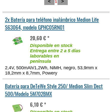
<
>
1
2x Batería para teléfono inalámbrico Medion Life
S63064, modelo GPHC05RN01
20,60 € *
Disponible en stock
Entrega entre 2 a 5 días
laborables en
península
2,4V, 500mAh/1,2Wh, NiMH, negro, 53,9mm x
18,2mm x 8,7mm, Powery
Batería para DeTeWe Style 250/ Medion Slim Dect
500/Modelo 5M702BMX
6,10 € *