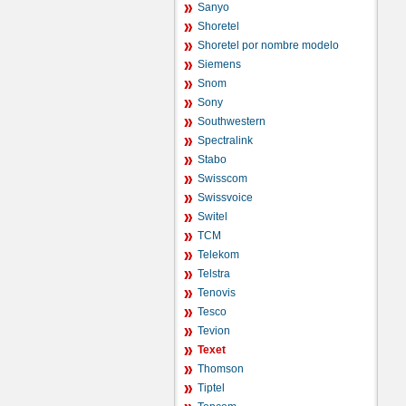
Sanyo
Shoretel
Shoretel por nombre modelo
Siemens
Snom
Sony
Southwestern
Spectralink
Stabo
Swisscom
Swissvoice
Switel
TCM
Telekom
Telstra
Tenovis
Tesco
Tevion
Texet
Thomson
Tiptel