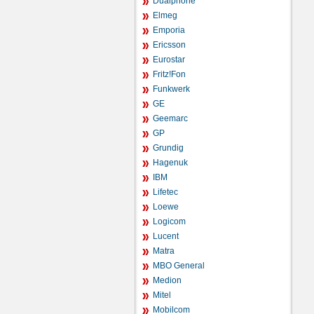
Dualphone
Elmeg
Emporia
Ericsson
Eurostar
Fritz!Fon
Funkwerk
GE
Geemarc
GP
Grundig
Hagenuk
IBM
Lifetec
Loewe
Logicom
Lucent
Matra
MBO General
Medion
Mitel
Mobilcom