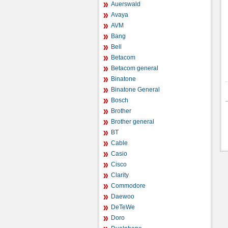
Auerswald
Avaya
AVM
Bang
Bell
Betacom
Betacom general
Binatone
Binatone General
Bosch
Brother
Brother general
BT
Cable
Casio
Cisco
Clarity
Commodore
Daewoo
DeTeWe
Doro