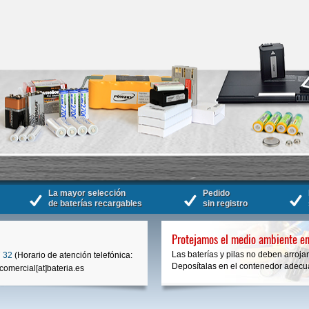
La mayor selección
Pedido
de baterías recargables
sin registro
Protejamos el medio ambiente en
Las baterías y pilas no deben arrojar
 32
(Horario de atención telefónica:
Deposítalas en el contenedor adecua
comercial[at]bateria.es