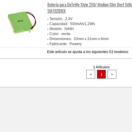
Batería para DeTeWe Style 250/ Medion Slim Dect 500
5M702BMX
Tensión:
2,4V
Capacidad:
500mAh/1,2Wh
Modelo:
NiMH
Color:
verde
Dimensiones:
33mm x 31mm x 6mm
Fabricante:
Powery
Este artículo se ajusta a los siguientes 53 modelos:
1 Artículos
<
1
>