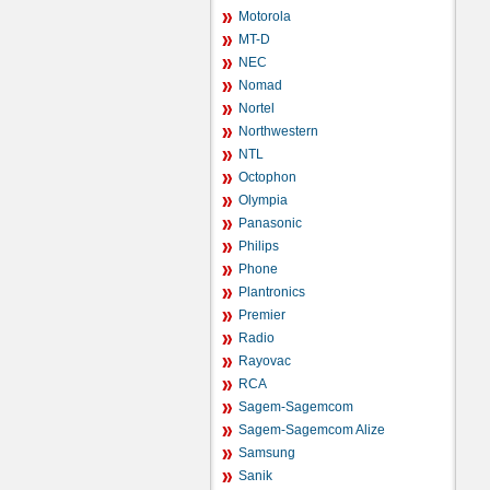
Motorola
MT-D
NEC
Nomad
Nortel
Northwestern
NTL
Octophon
Olympia
Panasonic
Philips
Phone
Plantronics
Premier
Radio
Rayovac
RCA
Sagem-Sagemcom
Sagem-Sagemcom Alize
Samsung
Sanik