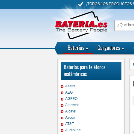
¡TODOS LOS PRODUCTOS S
Baterías
»
Cargadores
»
Baterías para teléfonos
inalámbricos
Aastra
AEG
AGFEO
Albrecht
Alcatel
Ascom
AT&T
Audioline