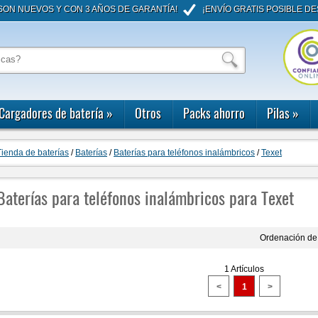
ON NUEVOS Y CON 3 AÑOS DE GARANTÍA!
¡ENVÍO GRATIS POSIBLE DE
Cargadores de batería
»
Otros
Packs ahorro
Pilas
»
Tienda de baterías
/
Baterías
/
Baterías para teléfonos inalámbricos
/
Texet
Baterías para teléfonos inalámbricos para Texet
Ordenación de 
1 Artículos
<
1
>