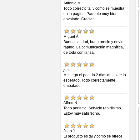
Antonio M.:
Todo correcto tal y como se muestra
en la pagina. Paquete muy bien
envalado. Gracias.
Miguel Á.:
Buena calidad, buen precio y envío
rápido. La comunicación magnífica,
de toda confianza.
jose l.:
Me llegó el pedido 2 días antes de lo
esperado. Todo correctamente
embalado
Alfred N.:
Todo perfecto. Servicio rapidisimo.
Estoy muy satisfecho.
Juan J.:
El producto es tal y como se ofrece