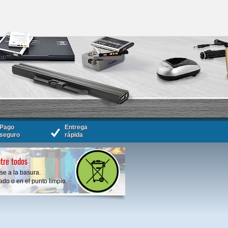
Pago
Entrega
seguro
rápida
tre todos
se a la basura.
do o en el punto limpio.