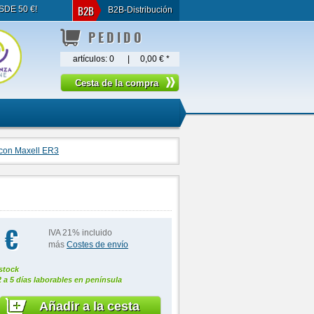
B2B
SDE 50 €!
B2B-Distribución
PEDIDO
artículos:
0
|
0,00 €
*
 con Maxell ER3
 €
IVA 21% incluido
más
Costes de envío
stock
2 a 5 días laborables en península
Añadir a la cesta