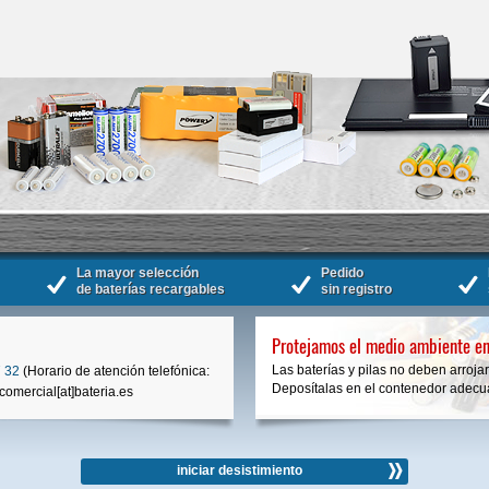
La mayor selección
Pedido
de baterías recargables
sin registro
Protejamos el medio ambiente en
Las baterías y pilas no deben arrojar
 32
(Horario de atención telefónica:
Deposítalas en el contenedor adecua
comercial[at]bateria.es
iniciar desistimiento