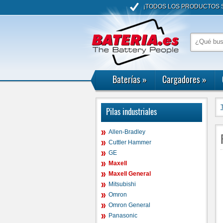
¡TODOS LOS PRODUCTOS S
Baterías
»
Cargadores
»
Pilas industriales
Allen-Bradley
Cuttler Hammer
GE
Maxell
Maxell General
Mitsubishi
Omron
Omron General
Panasonic