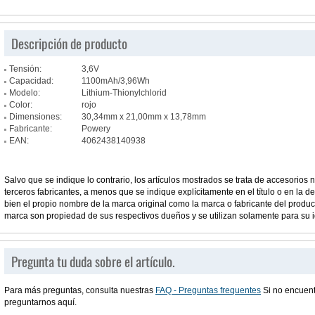
Descripción de producto
Tensión:
3,6V
Capacidad:
1100mAh/3,96Wh
Modelo:
Lithium-Thionylchlorid
Color:
rojo
Dimensiones:
30,34mm x 21,00mm x 13,78mm
Fabricante:
Powery
EAN:
4062438140938
Salvo que se indique lo contrario, los artículos mostrados se trata de accesorios n
terceros fabricantes, a menos que se indique explícitamente en el título o en la des
bien el propio nombre de la marca original como la marca o fabricante del prod
marca son propiedad de sus respectivos dueños y se utilizan solamente para su i
Pregunta tu duda sobre el artículo.
Para más preguntas, consulta nuestras
FAQ - Preguntas frequentes
Si no encuent
preguntarnos aquí.