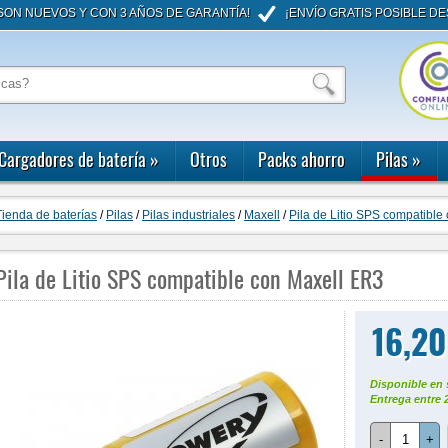
ON NUEVOS Y CON 3 AÑOS DE GARANTÍA!
¡ENVÍO GRATIS POSIBLE DE
Cargadores de batería
»
Otros
Packs ahorro
Pilas
»
Tienda de baterías
/
Pilas
/
Pilas industriales
/
Maxell
/
Pila de Litio SPS compatible
Pila de Litio SPS compatible con Maxell ER3
16,20
Disponible en 
Entrega entre 
-
+