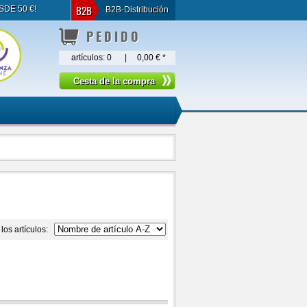
B2B
SDE 50 €!
B2B-Distribución
PEDIDO
artículos:
0
|
0,00 €
*
los artículos: