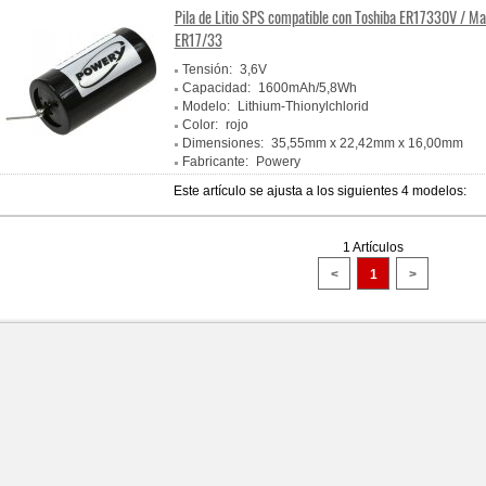
Pila de Litio SPS compatible con Toshiba ER17330V / Ma
ER17/33
Tensión:
3,6V
Capacidad:
1600mAh/5,8Wh
Modelo:
Lithium-Thionylchlorid
Color:
rojo
Dimensiones:
35,55mm x 22,42mm x 16,00mm
Fabricante:
Powery
Este artículo se ajusta a los siguientes 4 modelos:
1 Artículos
<
1
>