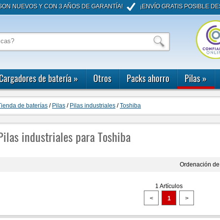
ON NUEVOS Y CON 3 AÑOS DE GARANTÍA!
¡ENVÍO GRATIS POSIBLE DE
Cargadores de batería
»
Otros
Packs ahorro
Pilas
»
Tienda de baterías
/
Pilas
/
Pilas industriales
/
Toshiba
Pilas industriales para Toshiba
Ordenación de 
1 Artículos
<
1
>