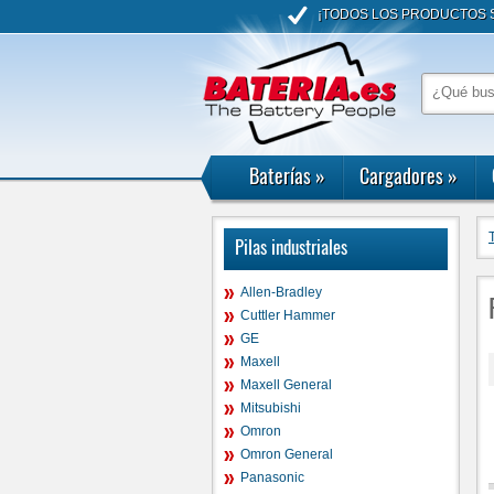
¡TODOS LOS PRODUCTOS S
Baterías
»
Cargadores
»
Pilas industriales
Allen-Bradley
Cuttler Hammer
GE
Maxell
Maxell General
Mitsubishi
Omron
Omron General
Panasonic