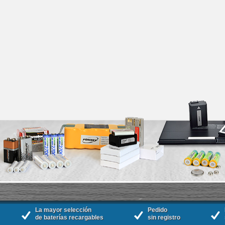
La mayor selección
Pedido
de baterías recargables
sin registro