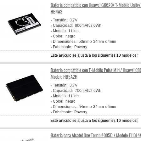
Batería compatible con Huawei G6620/ T-Mobile Unity/
HB4A3
Tensión:
3,7V
Capacidad:
800mAh/3,0Wh
Modelo:
Li-Ion
Color:
negro
Dimensiones:
53mm x 34mm x 4mm
Fabricante:
Powery
Este artículo se ajusta a los siguientes 10 modelos:
Batería compatible con T-Mobile Pulse Mini/ Huawei C8
Modelo HB5A2H
Tensión:
3,7V
Capacidad:
700mAh/2,6Wh
Modelo:
Li-Ion
Color:
negro
Dimensiones:
54mm x 34mm x 5mm
Fabricante:
Powery
Este artículo se ajusta a los siguientes 16 modelos:
Batería para Alcatel One Touch 4005D / Modelo TLi014