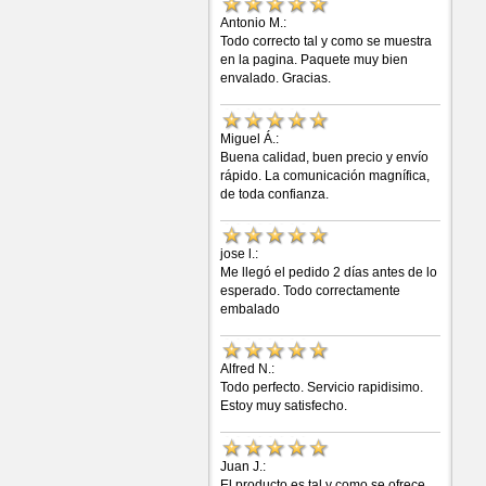
Antonio M.:
Todo correcto tal y como se muestra
en la pagina. Paquete muy bien
envalado. Gracias.
Miguel Á.:
Buena calidad, buen precio y envío
rápido. La comunicación magnífica,
de toda confianza.
jose l.:
Me llegó el pedido 2 días antes de lo
esperado. Todo correctamente
embalado
Alfred N.:
Todo perfecto. Servicio rapidisimo.
Estoy muy satisfecho.
Juan J.:
El producto es tal y como se ofrece