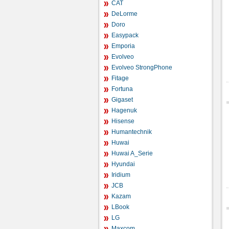
CAT
DeLorme
Doro
Easypack
Emporia
Evolveo
Evolveo StrongPhone
Fitage
Fortuna
Gigaset
Hagenuk
Hisense
Humantechnik
Huwai
Huwai A_Serie
Hyundai
Iridium
JCB
Kazam
LBook
LG
Maxcom