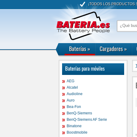
¡TODOS LOS PRODUCTOS S
Baterías
»
Cargadores
»
Baterías para móviles
AEG
Alcatel
Audioline
Auro
Bea-Fon
BenQ-Siemens
BenQ-Siemens AF Serie
Binatone
Boostmobile