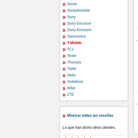
Snom
Socketmobile
Sony
Sony Ericsson
Sony-Ericsson
Swissvoice
T-Mobile
TCL
Texet
Thuraya
Tiptel
Vertu
Vodafone
Wiko
ZTE
Mostrar todas las reseñas
Lo que han dicho otros clientes: