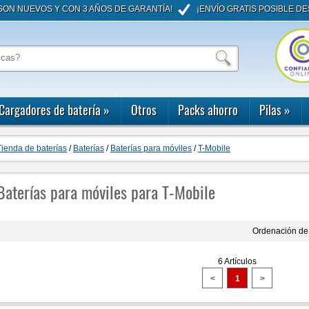
ON NUEVOS Y CON 3 AÑOS DE GARANTÍA!
¡ENVÍO GRATIS POSIBLE DE
Cargadores de batería
»
Otros
Packs ahorro
Pilas
»
Tienda de baterías
/
Baterías
/
Baterías para móviles
/
T-Mobile
Baterías para móviles para T-Mobile
Ordenación de 
6 Artículos
<
1
>