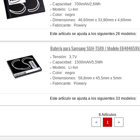
Capacidad:
700mAh/2,6Wh
Modelo:
Li-Ion
Color:
negro
Dimensiones:
46,60mm x 33,90mm x 4,60mm
Fabricante:
Powery
Este artículo se ajusta a los siguientes 26 modelos:
Batería para Samsung SGH-T589 / Modelo EB484659V
Tensión:
3,7V
Capacidad:
1500mAh/5,5Wh
Modelo:
Li-Ion
Color:
negro
Dimensiones:
58,8mm x 45,5mm x 5mm
Fabricante:
Powery
Este artículo se ajusta a los siguientes 33 modelos:
6 Artículos
<
1
>