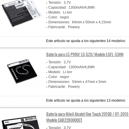
Tensión:
3,7V
Capacidad:
1300mAh/4,8Wh
Modelo:
Li-Ion
Color:
negro
Dimensiones:
64mm x 50mm x 4,15mm
Fabricante:
Powery
Este artículo se ajusta a los siguientes 14 modelos:
Batería para LG P990/ LG G2X/ Modelo LGFL-53HN
Tensión:
3,7V
Capacidad:
1300mAh/4,8Wh
Modelo:
Li-Ion
Color:
negro
Dimensiones:
54mm x 47mm x 5mm
Fabricante:
Powery
Este artículo se ajusta a los siguientes 13 modelos:
Batería para Móvil Alcatel One Touch 2010D / OT-2010 
Modelo CAB22B0000C1
Tensión:
3,7V