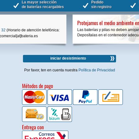
La mayor selección
Pedido
de baterías recargables
sin registro
Protejamos el medio ambiente en
Las baterías y pilas no deben arrojar
 32
(Horario de atención telefónica:
Deposítalas en el contenedor adecua
comercial[at]bateria.es
iniciar desistimiento
Por favor, ten en cuenta nuestra
Política de Privacidad
Métodos de pago
Entrega con