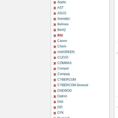
Apple
AST
ASUS
Averatec
Belinea
BenQ
BSI
Canon
Chem
chiliGREEN
CLEVO
COMMAX
Compal
Compaq
CYBERCOM
CYBERCOM General
DAEWOO
Datron
Dell
DFI
DTK