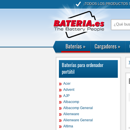
¡TODOS LOS PRODUCTOS S
Baterías
»
Cargadores
»
Baterías para ordenador
portátil
Acer
Advent
AJP
Albacomp
Albacomp General
Alienware
Alienware General
Altima