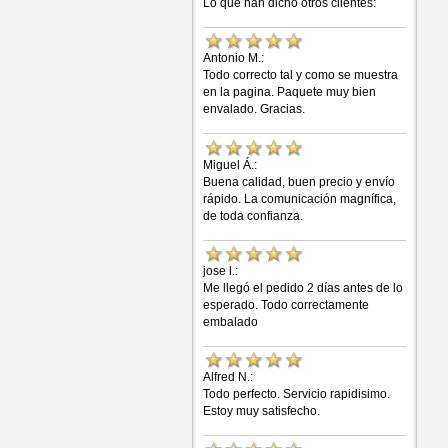
Lo que han dicho otros clientes:
Antonio M.:
Todo correcto tal y como se muestra
en la pagina. Paquete muy bien
envalado. Gracias.
Miguel Á.:
Buena calidad, buen precio y envío
rápido. La comunicación magnífica,
de toda confianza.
jose l.:
Me llegó el pedido 2 días antes de lo
esperado. Todo correctamente
embalado
Alfred N.:
Todo perfecto. Servicio rapidisimo.
Estoy muy satisfecho.