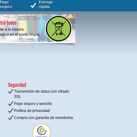
Pago
Entrega
seguro
rápida
tre todos
se a la basura.
do o en el punto limpio.
Seguridad
Transmisión de datos con cifrado
SSL
Pago seguro y sencillo
Política de privacidad
Compra con garantía de reembolso