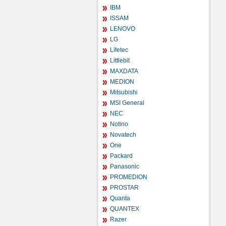
IBM
ISSAM
LENOVO
LG
Lifetec
Littlebit
MAXDATA
MEDION
Mitsubishi
MSI General
NEC
Notino
Novatech
One
Packard
Panasonic
PROMEDION
PROSTAR
Quanta
QUANTEX
Razer