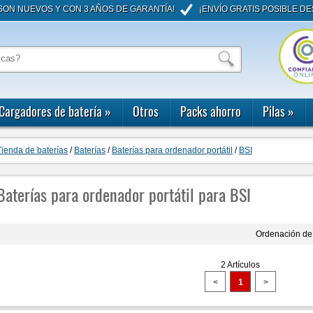
ON NUEVOS Y CON 3 AÑOS DE GARANTÍA!
¡ENVÍO GRATIS POSIBLE DE
Cargadores de batería
»
Otros
Packs ahorro
Pilas
»
Tienda de baterías
/
Baterías
/
Baterías para ordenador portátil
/
BSI
Baterías para ordenador portátil para BSI
Ordenación de 
2 Artículos
<
1
>