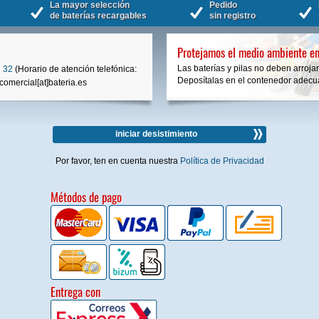
La mayor selección
Pedido
de baterías recargables
sin registro
Protejamos el medio ambiente en
Las baterías y pilas no deben arrojar
 32
(Horario de atención telefónica:
Deposítalas en el contenedor adecua
comercial[at]bateria.es
iniciar desistimiento
Por favor, ten en cuenta nuestra
Política de Privacidad
Métodos de pago
Entrega con