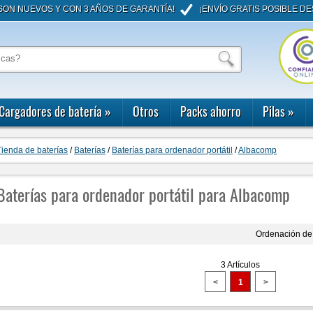
ON NUEVOS Y CON 3 AÑOS DE GARANTÍA!
¡ENVÍO GRATIS POSIBLE DE
Cargadores de batería
»
Otros
Packs ahorro
Pilas
»
Tienda de baterías
/
Baterías
/
Baterías para ordenador portátil
/
Albacomp
Baterías para ordenador portátil para Albacomp
Ordenación de 
3 Artículos
<
1
>