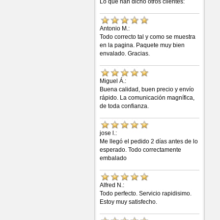
Lo que han dicho otros clientes:
Antonio M.:
Todo correcto tal y como se muestra
en la pagina. Paquete muy bien
envalado. Gracias.
Miguel Á.:
Buena calidad, buen precio y envío
rápido. La comunicación magnífica,
de toda confianza.
jose l.:
Me llegó el pedido 2 días antes de lo
esperado. Todo correctamente
embalado
Alfred N.:
Todo perfecto. Servicio rapidisimo.
Estoy muy satisfecho.