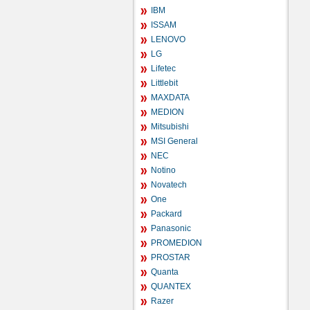
IBM
ISSAM
LENOVO
LG
Lifetec
Littlebit
MAXDATA
MEDION
Mitsubishi
MSI General
NEC
Notino
Novatech
One
Packard
Panasonic
PROMEDION
PROSTAR
Quanta
QUANTEX
Razer