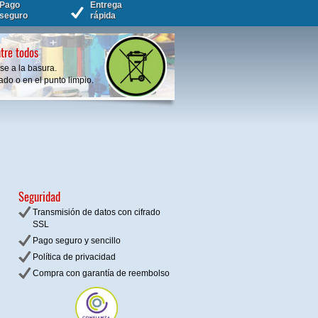
Pago
Entrega
seguro
rápida
tre todos
se a la basura.
do o en el punto limpio.
Seguridad
Transmisión de datos con cifrado
SSL
Pago seguro y sencillo
Política de privacidad
Compra con garantía de reembolso