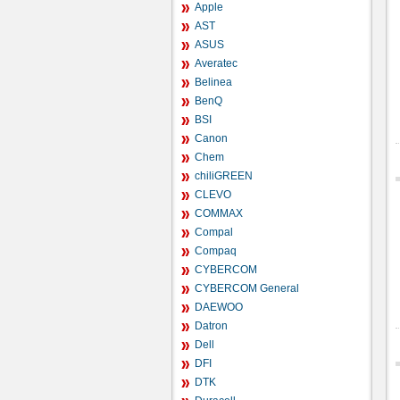
Apple
AST
ASUS
Averatec
Belinea
BenQ
BSI
Canon
Chem
chiliGREEN
CLEVO
COMMAX
Compal
Compaq
CYBERCOM
CYBERCOM General
DAEWOO
Datron
Dell
DFI
DTK