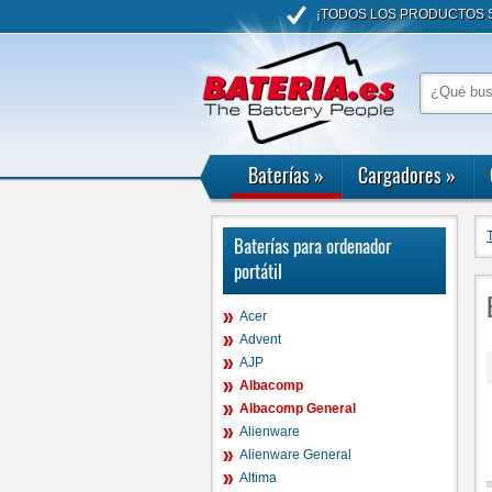
¡TODOS LOS PRODUCTOS S
Baterías
»
Cargadores
»
Baterías para ordenador
portátil
Acer
Advent
AJP
Albacomp
Albacomp General
Alienware
Alienware General
Altima