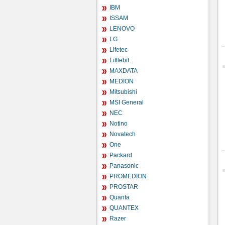
IBM
ISSAM
LENOVO
LG
Lifetec
Littlebit
MAXDATA
MEDION
Mitsubishi
MSI General
NEC
Notino
Novatech
One
Packard
Panasonic
PROMEDION
PROSTAR
Quanta
QUANTEX
Razer