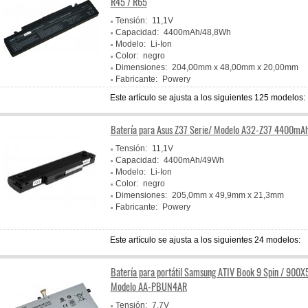
R45 / R65
Tensión:
11,1V
Capacidad:
4400mAh/48,8Wh
Modelo:
Li-Ion
Color:
negro
Dimensiones:
204,00mm x 48,00mm x 20,00mm
Fabricante:
Powery
Este artículo se ajusta a los siguientes 125 modelos:
Batería para Asus Z37 Serie/ Modelo A32-Z37 4400mA
Tensión:
11,1V
Capacidad:
4400mAh/49Wh
Modelo:
Li-Ion
Color:
negro
Dimensiones:
205,0mm x 49,9mm x 21,3mm
Fabricante:
Powery
Este artículo se ajusta a los siguientes 24 modelos:
Batería para portátil Samsung ATIV Book 9 Spin / 900X
Modelo AA-PBUN4AR
Tensión:
7,7V