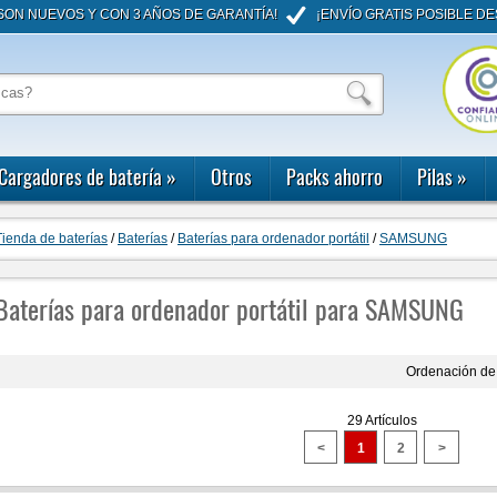
ON NUEVOS Y CON 3 AÑOS DE GARANTÍA!
¡ENVÍO GRATIS POSIBLE DE
Cargadores de batería
»
Otros
Packs ahorro
Pilas
»
Tienda de baterías
/
Baterías
/
Baterías para ordenador portátil
/
SAMSUNG
Baterías para ordenador portátil para SAMSUNG
Ordenación de 
29 Artículos
<
1
2
>