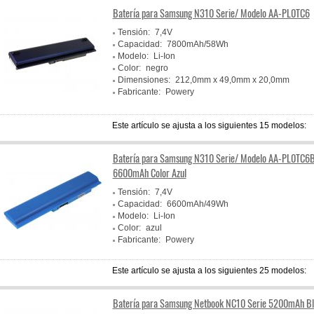
Batería para Samsung N310 Serie/ Modelo AA-PL0TC6
Tensión:
7,4V
Capacidad:
7800mAh/58Wh
Modelo:
Li-Ion
Color:
negro
Dimensiones:
212,0mm x 49,0mm x 20,0mm
Fabricante:
Powery
Este artículo se ajusta a los siguientes 15 modelos:
Batería para Samsung N310 Serie/ Modelo AA-PL0TC6
6600mAh Color Azul
Tensión:
7,4V
Capacidad:
6600mAh/49Wh
Modelo:
Li-Ion
Color:
azul
Fabricante:
Powery
Este artículo se ajusta a los siguientes 25 modelos:
Batería para Samsung Netbook NC10 Serie 5200mAh B