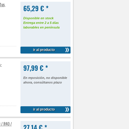
1us,
65,29 € *
Disponible en stock
Entrega entre 2 a 5 días
laborables en península
ir al producto
A-
97,99 € *
En reposición, no disponible
ahora, consúltanos plazo
ir al producto
 / R40 /
27,14 € *