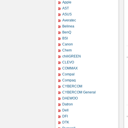
Apple
AST
ASUS
Averatec
Belinea
BenQ
BSI
Canon
Chem
chiliGREEN
CLEVO
COMMAX
Compal
Compaq
CYBERCOM
CYBERCOM General
DAEWOO
Datron
Dell
DFI
DTK