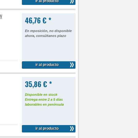
ir al producto
6W
46,76 € *
En reposición, no disponible
ahora, consúltanos plazo
ir al producto
35,86 € *
Disponible en stock
Entrega entre 2 a 5 días
laborables en península
ir al producto